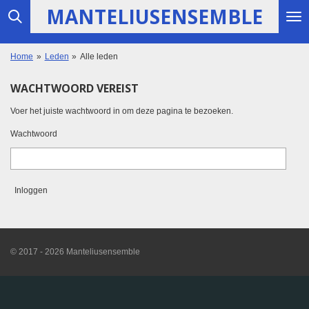
MANTELIUSENSEMBLE
Ga
direct
naar
de
Home
»
Leden
»
Alle leden
hoofdinhoud
WACHTWOORD VEREIST
Voer het juiste wachtwoord in om deze pagina te bezoeken.
Wachtwoord
Inloggen
© 2017 - 2026 Manteliusensemble