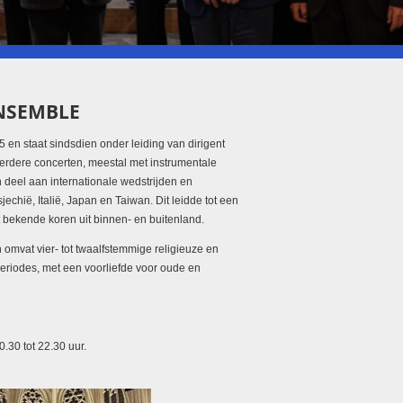
NSEMBLE
en staat sindsdien onder leiding van dirigent
erdere concerten, meestal met instrumentale
n deel aan internationale wedstrijden en
echië, Italië, Japan en Taiwan. Dit leidde tot een
t bekende koren uit binnen- en buitenland.
 omvat vier- tot twaalfstemmige religieuze en
periodes, met een voorliefde voor oude en
.30 tot 22.30 uur.