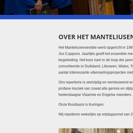
OVER HET MANTELIUSE
Het Manteliusensemble werd opgericht in 1985 
Jos Cuppens. Jaarlijks geeft het ensemble me
begeleiding. Het koor nam in de loop der jare
concerteerde in Duitsland, Litouwen, Wales, Tsj
aantal interessante uitwisselingsprojecten me
Ons repertoire is veelzijdig en vernieuwend en
profane muziek van zowat alle genres en stijl
hedendaagse Vlaamse en Engelse meesters.
Onze thuisbasis is Kuringen.
Wij repeteren wekelijks op vrijdagavond van 20