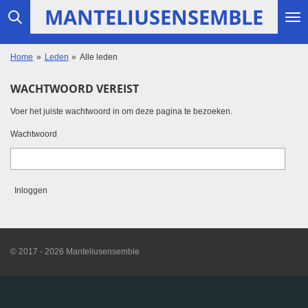
MANTELIUSENSEMBLE
Ga
direct
naar
de
Home
»
Leden
»
Alle leden
hoofdinhoud
WACHTWOORD VEREIST
Voer het juiste wachtwoord in om deze pagina te bezoeken.
Wachtwoord
Inloggen
© 2017 - 2026 Manteliusensemble